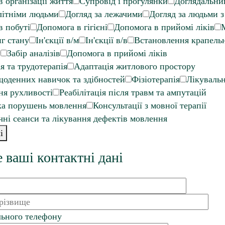
 організації життя
Супровід і прогулянки
Доглядальни
літніми людьми
Догляд за лежачими
Догляд за людьми 
в побуті
Допомога в гігієні
Допомога в прийомі ліків
г стану
Ін'єкції в/м
Ін'єкції в/в
Встановлення крапель
и
Забір аналізів
Допомога в прийомі ліків
я та трудотерапія
Адаптація житлового простору
щоденних навичок та здібностей
Фізіотерапія
Лікувальн
я рухливості
Реабілітація після травм та ампутацій
ка порушень мовлення
Консультації з мовної терапії
ні сеанси та лікування дефектів мовлення
і
е ваші контактні дані
ьного телефону