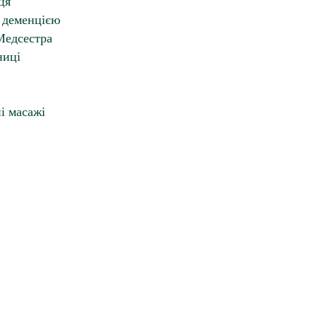
ця
з деменцією
Медсестра
ниці
і масажі