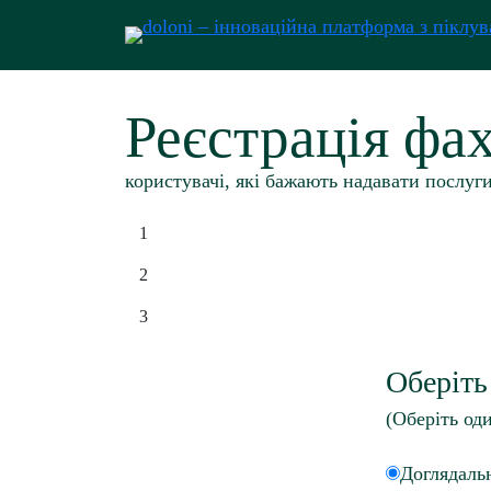
Перейти
до
вмісту
Реєстрація фа
користувачі, які бажають надавати послуг
1
2
3
Оберіть
(Оберіть оди
Доглядаль