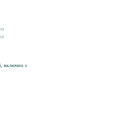
ля
ші
, включно з