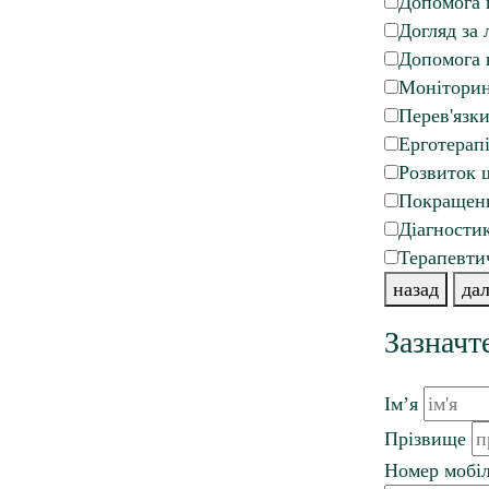
Допомога в
Догляд за 
Допомога 
Моніторин
Перев'язк
Ерготерапі
Розвиток 
Покращенн
Діагности
Терапевтич
назад
дал
Зазначт
Ім’я
Прізвище
Номер мобіл