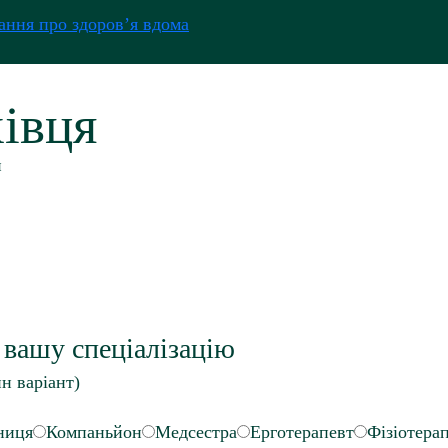
хівця
и
 вашу спеціалізацію
н варіант)
ниця
Компаньйон
Медсестра
Ерготерапевт
Фізіотера