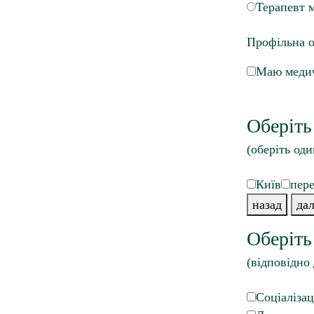
Терапевт 
Профільна о
Маю медич
Оберіть
(оберіть оди
Київ
пере
назад
дал
Оберіть
(відповідно 
Соціалізац